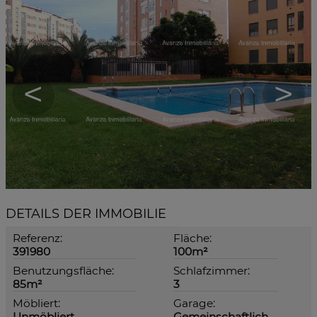
<
>
DETAILS DER IMMOBILIE
Referenz:
Fläche:
391980
100m²
Benutzungsfläche:
Schlafzimmer:
85m²
3
Möbliert:
Garage:
Unmöbliert
Gemeinschaftlich