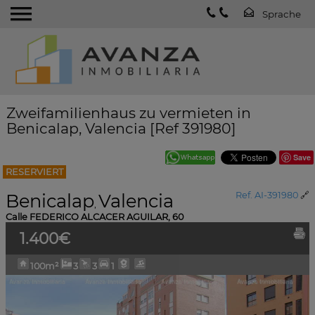
Zweifamilienhaus zu vermieten in
Benicalap, Valencia [Ref 391980]
Save
RESERVIERT
Benicalap
Valencia
Ref. AI-391980
🔗
,
Calle FEDERICO ALCACER AGUILAR, 60
1.400€
100m²
3
3
1