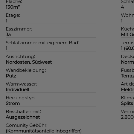
Fläche:
Schla
130m²
4
Etage:
Wohn
1
1
Esszimmer:
Küche
Ja
Mit G
Schlafzimmer mit eigenem Bad:
Terra
1
1 (60
Ausrichtung:
Deck
Nordosten, Südwest
Norm
Wandbekleidung:
Fussb
Putz
Terra
Warmwasser:
Art d
Individuell
Elekt
Heizungstyp:
Klima
Strom
Split
Beschaffenheit:
Vermi
Ausgezeichnet
2.80
Comunity Gebühr:
(Kommunitätsanteile inbegriffen)