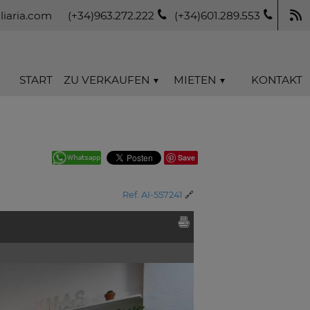
iaria.com
(+34)963.272.222
(+34)601.289.553
START
ZU VERKAUFEN
MIETEN
KONTAKT
Save
Ref. AI-557241
🔗