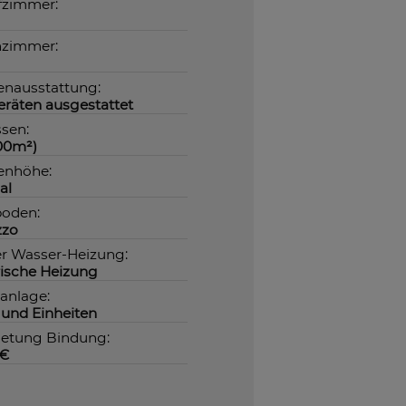
fzimmer:
zimmer:
nausstattung:
eräten ausgestattet
ssen:
.00m²)
enhöhe:
al
oden:
zzo
er Wasser-Heizung:
rische Heizung
anlage:
s und Einheiten
etung Bindung:
0€